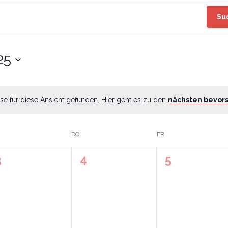
Su
25
se für diese Ansicht gefunden. Hier geht es zu den
nächsten bevor
DO
FR
0
0
0
3
4
5
n,
eranstaltungen,
Veranstaltungen,
Veranstalt