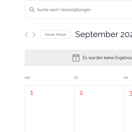
Veranstaltungen
Bitte
Schlüsselwort
Suche
eingeben.
Suche
September 20
Dieser Monat
nach
und
Datum
Veranstaltungen
wählen.
Schlüsselwort.
Ansichten,
Es wurden keine Ergebnis
Navigation
MO
DI
MI
Kalender
0
0
1
2
von
Veranstaltungen,
Veranstaltunge
V
Veranstaltungen