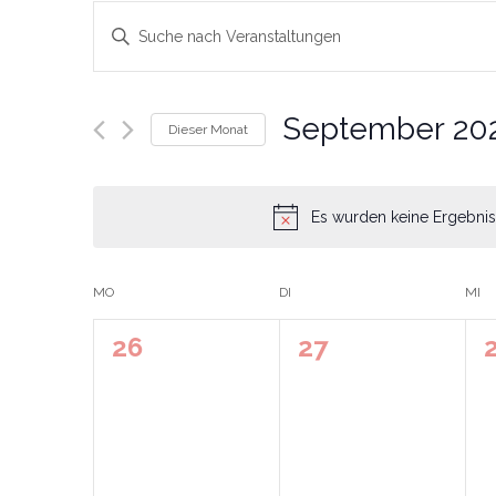
Veranstaltungen
Bitte
Schlüsselwort
Suche
eingeben.
Suche
September 20
Dieser Monat
nach
und
Datum
Veranstaltungen
wählen.
Schlüsselwort.
Ansichten,
Es wurden keine Ergebnis
Navigation
MO
DI
MI
Kalender
0
0
26
27
von
Veranstaltungen,
Veranstaltunge
V
Veranstaltungen