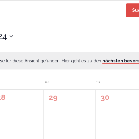
Su
24
se für diese Ansicht gefunden. Hier geht es zu den
nächsten bevor
DO
FR
0
0
0
28
29
30
n,
eranstaltungen,
Veranstaltungen,
Veranstalt