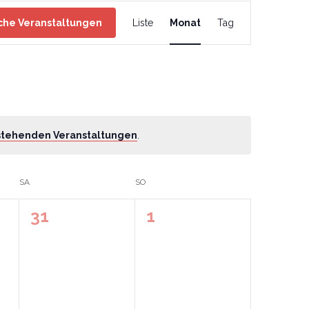
Veranstaltung
che Veranstaltungen
Liste
Monat
Tag
Ansichten-
Navigation
stehenden Veranstaltungen
.
SA
SO
0
0
31
1
ungen,
Veranstaltungen,
Veranstaltungen,