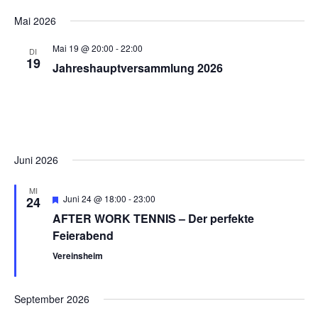
Datum
Mai 2026
An
wählen.
Suc
Mai 19 @ 20:00
-
22:00
DI
Na
19
Jahreshauptversammlung 2026
und
Ansi
Navi
Juni 2026
MI
Empfohlen
Juni 24 @ 18:00
-
23:00
24
AFTER WORK TENNIS – Der perfekte
Feierabend
Vereinsheim
September 2026