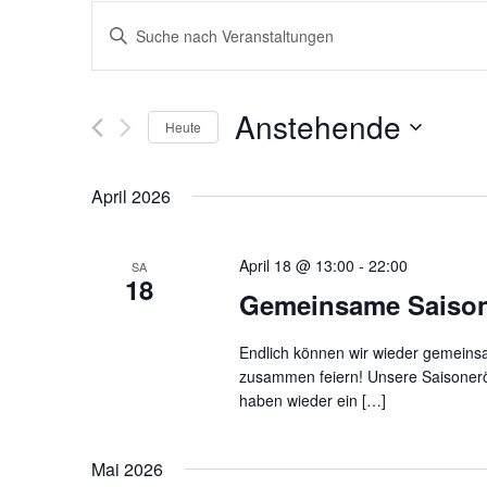
Veranstaltungen
Bitte
Schlüsselwort
Suche
eingeben.
Suche
Anstehende
Heute
nach
und
Datum
Veranstaltungen
wählen.
April 2026
Schlüsselwort.
Ansichten,
April 18 @ 13:00
-
22:00
Navigation
SA
18
Gemeinsame Saison
Endlich können wir wieder gemeins
zusammen feiern! Unsere Saisoneröf
haben wieder ein […]
Mai 2026