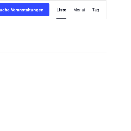
Veranstaltung
uche Veranstaltungen
Liste
Monat
Tag
Ansichten-
Navigation