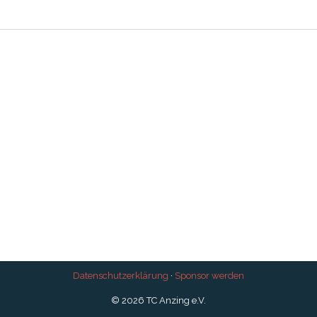
Datenschutzerklärung
·
Sponsor werden
© 2026 TC Anzing e.V.