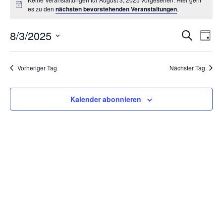
es zu den
nächsten bevorstehenden Veranstaltungen
.
8/3/2025
Suche
Vera
Ve
Tag
Datum
An
wählen.
Suc
Vorheriger Tag
Nächster Tag
Na
und
Kalender abonnieren
Ansi
Navi