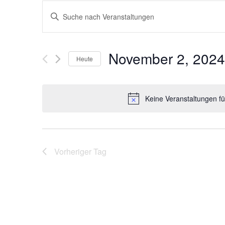
Veranstaltungen
Bitte
Schlüsselwort
Suche
eingeben.
Suche
November 2, 2024
Heute
nach
und
Datum
Veranstaltungen
wählen.
Schlüsselwort.
Ansichten,
Keine Veranstaltungen f
Navigation
Vorheriger Tag