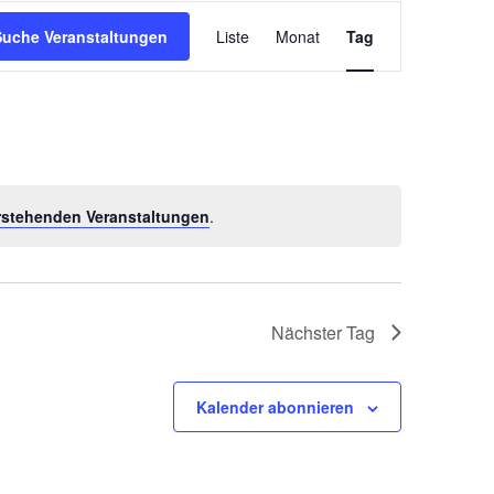
Veranstaltung
Suche Veranstaltungen
Liste
Monat
Tag
Ansichten-
Navigation
stehenden Veranstaltungen
.
Nächster Tag
Kalender abonnieren