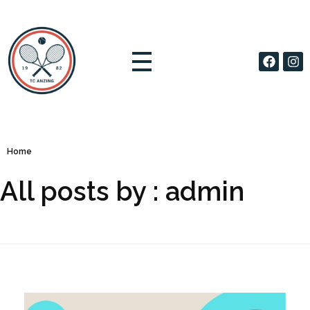
TC Anzing e.V.
Tennis Club Anzing e.V.
Home
All posts by : admin